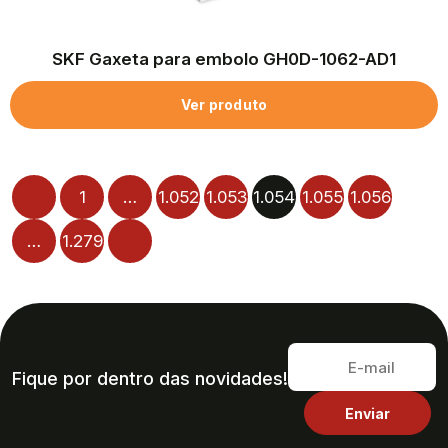
SKF Gaxeta para embolo GH0D-1062-AD1
Ver produto
1
…
1.052
1.053
1.054
1.055
1.056
…
1.279
Fique por dentro das novidades!