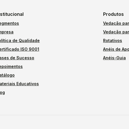
nstitucional
Produtos
egmentos
Vedação par
mpresa
Vedação par
olítica de Qualidade
Rotativos
ertificado ISO 9001
Anéis de Apo
ases de Sucesso
Anéis-Guia
epoimentos
atálogo
ateriais Educativos
log