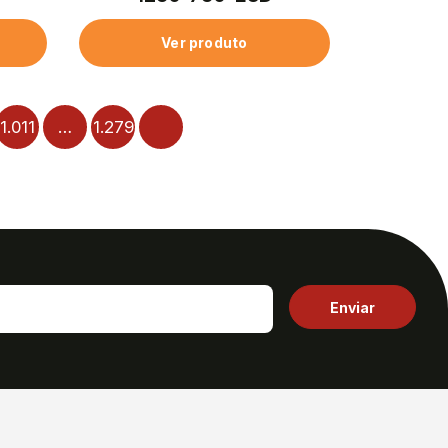
Ver produto
1.011
…
1.279