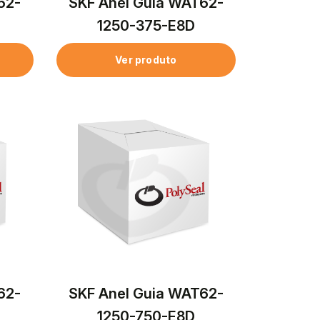
62-
SKF Anel Guia WAT62-
1250-375-E8D
Ver produto
62-
SKF Anel Guia WAT62-
1250-750-E8D