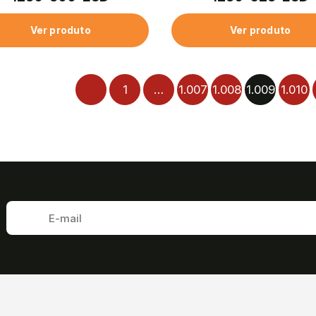
Ver produto
Ver produto
1
…
1.007
1.008
1.009
1.010