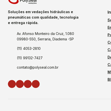
Soluções em vedações hidráulicas e
I
pneumáticas com qualidade, tecnologia
S
e entrega rápida.
E
Av. Afonso Monteiro da Cruz, 1.080
P
09980-550, Serraria, Diadema -SP
C
(11) 4053-2810
C
D
(11) 99132-7427
C
contato@polyseal.com.br
M
B