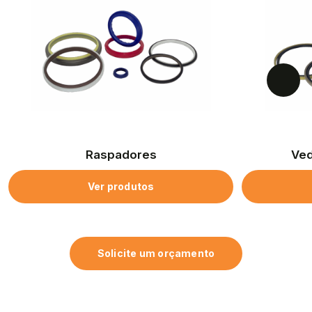
Raspadores
Ved
Ver produtos
Solicite um orçamento